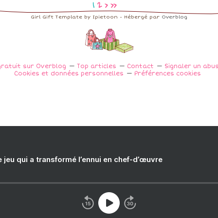
1
2
>
>>
Girl Gift Template by Ipietoon - Hébergé par
Overblog
gratuit sur Overblog
Top articles
Contact
Signaler un abu
Cookies et données personnelles
Préférences cookies
e jeu qui a transformé l’ennui en chef-d’œuvre