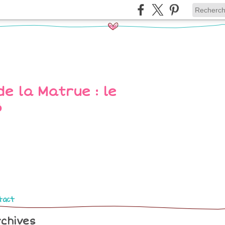
tact
chives