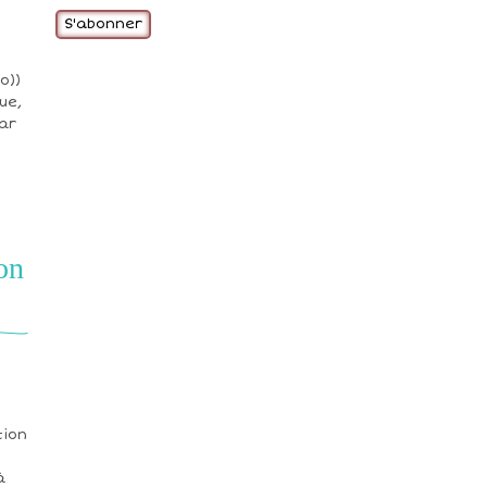
a
i
l
o))
ue,
par
on
tion
à