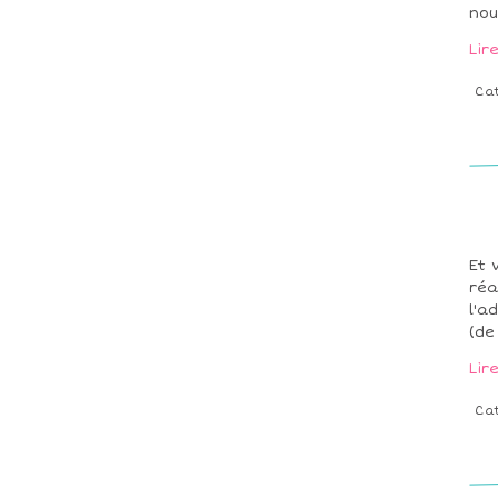
nou
Lir
Ca
Et 
réa
l'a
(de
Lir
Ca