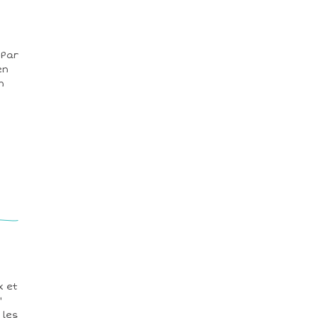
 Par
en
n
x et
"
 les