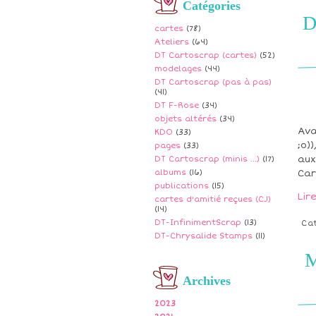
Catégories
D
cartes
(78)
Ateliers
(64)
DT Cartoscrap (cartes)
(52)
modelages
(44)
DT Cartoscrap (pas à pas)
(41)
DT F-Rose
(34)
objets altérés
(34)
Ava
KDO
(33)
;o)
pages
(33)
aux
DT Cartoscrap (minis ...)
(17)
albums
(16)
Car
publications
(15)
Lir
cartes d'amitié reçues (CJ)
(14)
DT-InfinimentScrap
(13)
Ca
DT-Chrysalide Stamps
(11)
M
Archives
2023