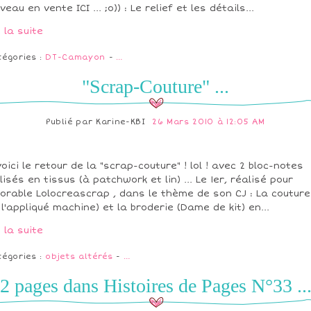
veau en vente ICI ... ;o)) : Le relief et les détails...
e la suite
tégories :
DT-Camayon
-
…
"Scrap-Couture" ...
Publié par
Karine-KBI
26 Mars 2010 à 12:05 AM
voici le retour de la "scrap-couture" ! lol ! avec 2 bloc-notes
lisés en tissus (à patchwork et lin) ... Le 1er, réalisé pour
dorable Lolocreascrap , dans le thème de son CJ : La couture
 l'appliqué machine) et la broderie (Dame de kit) en...
e la suite
tégories :
objets altérés
-
…
2 pages dans Histoires de Pages N°33 ..