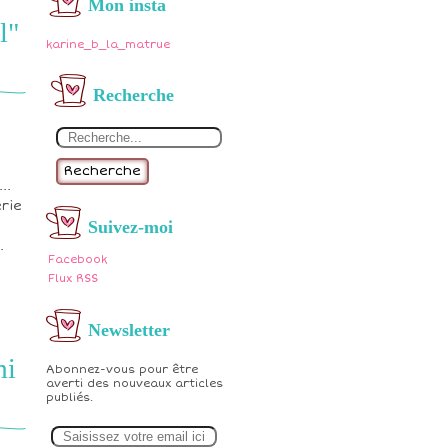
Mon insta
l"
karine_b_la_matrue
Recherche
Recherche
..
erie
Suivez-moi
.
Facebook
Flux RSS
Newsletter
mi
Abonnez-vous pour être
averti des nouveaux articles
publiés.
E
m