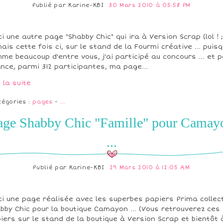
Publié par
Karine-KBI
30 Mars 2010 à 05:58 PM
ci une autre page "Shabby Chic" qui ira à Version Scrap (lol ! ;
 mais cette fois ci, sur le stand de la Fourmi créative ... puisq
me beaucoup d'entre vous, j'ai participé au concours ... et 
nce, parmi 312 participantes, ma page...
e la suite
tégories :
pages
-
…
age Shabby Chic "Famille" pour Camay
...
Publié par
Karine-KBI
29 Mars 2010 à 12:05 AM
ci une page réalisée avec les superbes papiers Prima collec
bby Chic pour la boutique Camayon ... (Vous retrouverez ces
iers sur le stand de la boutique à Version Scrap et bientôt 