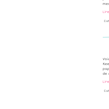
mes
Lir
Ca
Voi
Kee
pap
de 
Lir
Ca