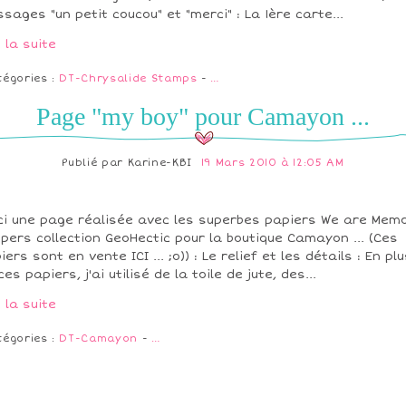
sages "un petit coucou" et "merci" : La 1ère carte...
e la suite
tégories :
DT-Chrysalide Stamps
-
…
Page "my boy" pour Camayon ...
Publié par
Karine-KBI
19 Mars 2010 à 12:05 AM
ci une page réalisée avec les superbes papiers We are Mem
pers collection GeoHectic pour la boutique Camayon ... (Ces
iers sont en vente ICI ... ;o)) : Le relief et les détails : En pl
ces papiers, j'ai utilisé de la toile de jute, des...
e la suite
tégories :
DT-Camayon
-
…