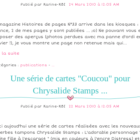
Publié par
Karine-KBI
24 Mars 2010 à 12:05 AM
magazine Histoires de pages N°33 arrive dans les kiosques :
nce, 2 de mes pages y sont publiées ... ;o) Ne pouvant vous 
poser des aperçus (photos perdues avec ma panne d'ordi e
vier !), je vous montre une page non retenue mais qui...
e la suite
tégories :
publications
-
…
Une série de cartes "Coucou" pour
Chrysalide Stamps ...
Publié par
Karine-KBI
22 Mars 2010 à 12:05 AM
ci aujoud'hui une série de cartes réalisées avec les nouveau
erbes tampons Chrysalide Stamps : L'adorable personnage 
ite fille à l'escargot " (mis en couleurs à l'encre Distress) et