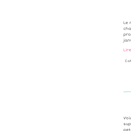
Le 
cha
pro
jan
Lir
Ca
Voi
sup
pet