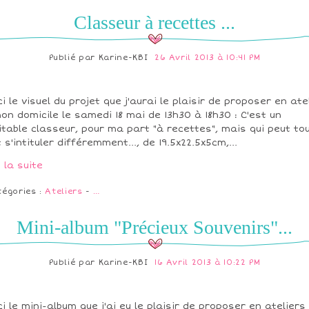
Classeur à recettes ...
Publié par
Karine-KBI
26 Avril 2013 à 10:41 PM
ci le visuel du projet que j'aurai le plaisir de proposer en ate
on domicile le samedi 18 mai de 13h30 à 18h30 : C'est un
itable classeur, pour ma part "à recettes", mais qui peut to
t s'intituler différemment..., de 19.5x22.5x5cm,...
e la suite
tégories :
Ateliers
-
…
Mini-album "Précieux Souvenirs"...
Publié par
Karine-KBI
16 Avril 2013 à 10:22 PM
ci le mini-album que j'ai eu le plaisir de proposer en ateliers