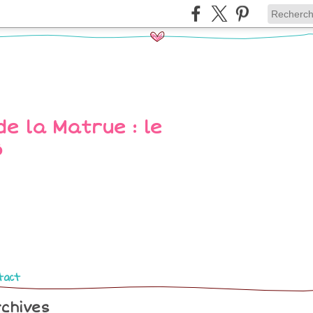
tact
chives