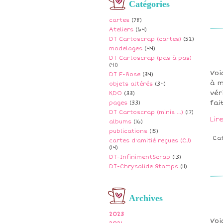
Catégories
cartes
(78)
Ateliers
(64)
DT Cartoscrap (cartes)
(52)
modelages
(44)
DT Cartoscrap (pas à pas)
(41)
Voi
DT F-Rose
(34)
à m
objets altérés
(34)
vér
KDO
(33)
fai
pages
(33)
DT Cartoscrap (minis ...)
(17)
Lir
albums
(16)
publications
(15)
Ca
cartes d'amitié reçues (CJ)
(14)
DT-InfinimentScrap
(13)
DT-Chrysalide Stamps
(11)
Archives
2023
Voi