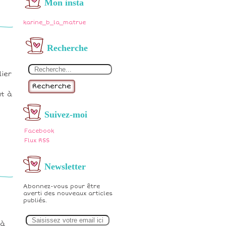
Mon insta
karine_b_la_matrue
Recherche
lier
Recherche
ut à
Suivez-moi
Facebook
Flux RSS
Newsletter
Abonnez-vous pour être
averti des nouveaux articles
publiés.
E
m
 à