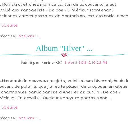
, Monistrol et chez moi : Le carton de la couverture est
vaillé aux Panpastels : De dos : L'intérieur (contenant
nciennes cartes postales de Montbrison, est essentiellement
e la suite
tégories :
Ateliers
-
…
Album "Hiver" ...
Publié par
Karine-KBI
3 Avril 2013 à 10:23 PM
attendant de nouveaux projets, voici l'album hivernal, tout d
ouvert de polaire, que j'ai eu le plaisir de proposer en atelie
 charmantes participantes d'Anet et de Curtin : De dos :
ntérieur : En détails : Quelques tags et photos sont...
e la suite
tégories :
Ateliers
-
…