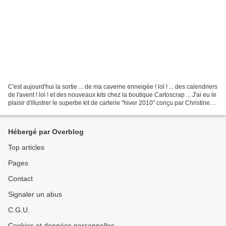
C'est aujourd'hui la sortie ... de ma caverne enneigée ! lol ! ... des calendriers
de l'avent ! lol ! et des nouveaux kits chez la boutique Cartoscrap ... J'ai eu le
plaisir d'illustrer le superbe kit de carterie "hiver 2010" conçu par Christine
Emeraux...
Hébergé par Overblog
Top articles
Pages
Contact
Signaler un abus
C.G.U.
Cookies et données personnelles