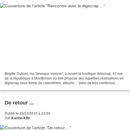
Brigitte Dubois, ma "presque voisine", a ouvert la boutique Artiscrap, 47 rue
de la république à Montbrison où elle propose ses superbes réalisations en
digiscrap sous forme de calendriers, albums ... dans de très nombreux
thèmes ... Elle m'a demandé...
De retour ...
Publié le 15/12/2010 à 22:05
Par
Karine-KBI