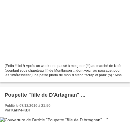
(Enfin !!! lol !) Après un week-end passé à me geler (!!!) au marché de Noël
(pourtant sous chapiteau !!!) de Montbrison ... dont voici, au passage, pour
les "intéressées", une petite photo de mon 'ti stand "scrap et pam" ;o) : Ainsi
que du stand des...
Poupette "fille de D'Artagnan" ...
Publié le 07/12/2010 à 21:50
Par
Karine-KBI