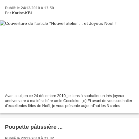
Publié le 24/12/2010 à 13:50
Par
Karine-KBI
Avant tout, en ce 24 décembre 2010, je tiens à souhaiter un très joyeux
anniversaire à ma très chère amie Cocoloko ! ;o) Et avant de vous souhaiter
d'excellentes fêtes de Noël, je vous présente aujourd'hui les 3 cartes
réalisées avec le nouveau kit atelier...
Poupette pâtissière ...
Publié le 22/12/2010 à 23:32