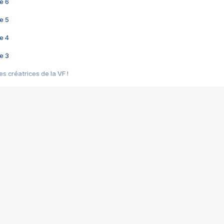
e 6
e 5
e 4
e 3
s créatrices de la VF !
e 2
e 1
e Mektoub My Love arrive enfin ! Rencontre avec Shaïn Boumedine et Sal
i : après Toni en famille
elle réalise le bouleversant Dites lui que je l'aime
ais ! Rencontre autour de Vie privée de Rebecca Zlotowski
 de Marguerite, Grave... Rencontre avec Ella Rumpf
 Les Rêveurs, un film intime sur la santé mentale