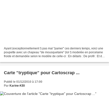
Ayant (exceptionnellement !) pas mal "pamer" ces derniers temps, voici une
poupette avec un chapeau "de mousquetaire" (lol !) modelée en porcelaine
froide et demandée selon le modèle de celle-ci : En détails : De profil : Et de
dos : En vous souhaitant...
Carte "tryptique" pour Cartoscrap ...
Publié le 01/12/2010 à 17:00
Par
Karine-KBI