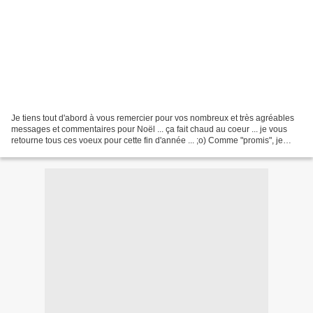
Je tiens tout d'abord à vous remercier pour vos nombreux et très agréables
messages et commentaires pour Noël ... ça fait chaud au coeur ... je vous
retourne tous ces voeux pour cette fin d'année ... ;o) Comme "promis", je
vous montre toutes mes réalisations...