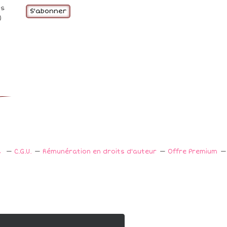
a
ts
i
l
)
s
C.G.U.
Rémunération en droits d'auteur
Offre Premium