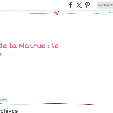
tact
chives