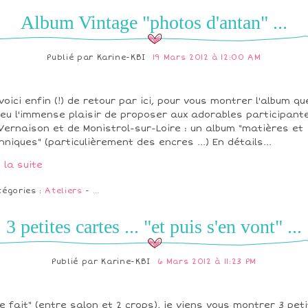
Album Vintage "photos d'antan" ...
Publié par
Karine-KBI
19 Mars 2012 à 12:00 AM
voici enfin (!) de retour par ici, pour vous montrer l'album qu
i eu l'immense plaisir de proposer aux adorables participant
Vernaison et de Monistrol-sur-Loire : un album "matières et
hniques" (particulièrement des encres ...) En détails...
e la suite
tégories :
Ateliers
-
…
3 petites cartes ... "et puis s'en vont" ...
Publié par
Karine-KBI
6 Mars 2012 à 11:23 PM
te fait" (entre salon et 2 crops), je viens vous montrer 3 pet