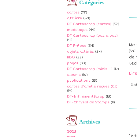
Catégories
cartes
(78)
Ateliers
(64)
DT Cartoscrap (cartes)
(52)
modelages
(44)
DT Cartoscrap (pas à pas)
(41)
Me 
DT F-Rose
(34)
j'a
objets altérés
(34)
de 
KDO
(33)
tec
pages
(33)
DT Cartoscrap (minis ...)
(17)
Lir
albums
(16)
publications
(15)
Ca
cartes d'amitié reçues (CJ)
(14)
DT-InfinimentScrap
(13)
DT-Chrysalide Stamps
(11)
Archives
2023
"Vi