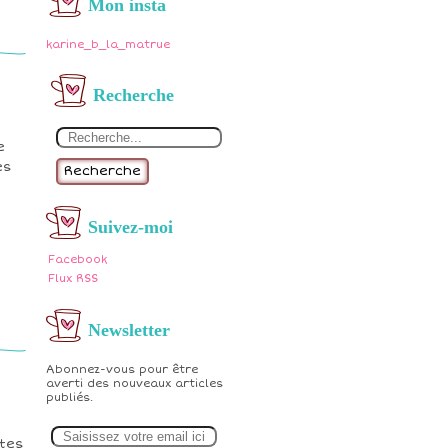
Mon insta
karine_b_la_matrue
Recherche
e
es
Recherche
Suivez-moi
Facebook
Flux RSS
Newsletter
Abonnez-vous pour être
averti des nouveaux articles
publiés.
E
m
ites