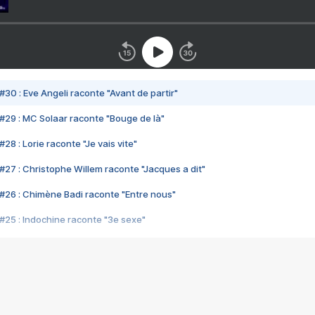
#30 : Eve Angeli raconte "Avant de partir"
#29 : MC Solaar raconte "Bouge de là"
28 : Lorie raconte "Je vais vite"
#27 : Christophe Willem raconte "Jacques a dit"
#26 : Chimène Badi raconte "Entre nous"
#25 : Indochine raconte "3e sexe"
#24 : Zaho raconte "C'est chelou"
#23 : Patrick Bruel raconte "Au café des délices"
#22 : Kyo raconte "Le chemin"